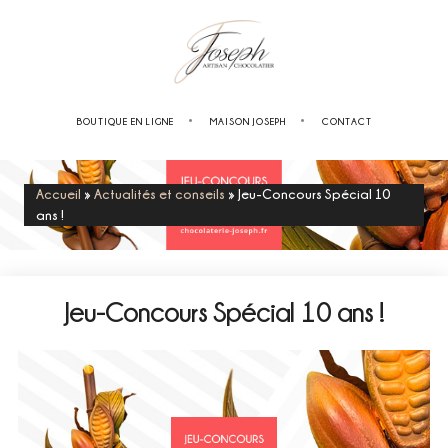
BOUTIQUE EN LIGNE
MAISON JOSEPH
CONTACT
Accueil
»
Actualités et conseils
»
Jeu-Concours Spécial 10
ans !
Jeu-Concours Spécial 10 ans !